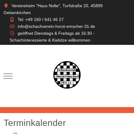
Vereinsheim "Haus Nolte", Turfstraße 20, 45899
Gelsenkirchen
Tel: +49 160 / 641 46 27
info@schachverein-horst-emscher-31.de
geöffnet Dienstags & Freitags ab 16:30 -
Schachinteressierte & Kiebitze willkommen
Mobile Menu Toggle
Terminkalender