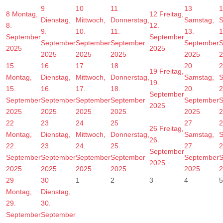
9
10
11
13
1
8
Montag,
12
Freitag,
Dienstag,
Mittwoch,
Donnerstag,
Samstag,
S
8.
12.
9.
10.
11.
13.
1
September
September
September
September
September
September
S
2025
2025
2025
2025
2025
2025
2
15
16
17
18
20
2
19
Freitag,
Montag,
Dienstag,
Mittwoch,
Donnerstag,
Samstag,
S
19.
15.
16.
17.
18.
20.
2
September
September
September
September
September
September
S
2025
2025
2025
2025
2025
2025
2
22
23
24
25
27
2
26
Freitag,
Montag,
Dienstag,
Mittwoch,
Donnerstag,
Samstag,
S
26.
22.
23.
24.
25.
27.
2
September
September
September
September
September
September
S
2025
2025
2025
2025
2025
2025
2
29
30
1
2
3
4
5
Montag,
Dienstag,
29.
30.
September
September