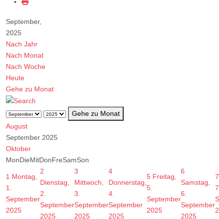
September,
2025
Nach Jahr
Nach Monat
Nach Woche
Heute
Gehe zu Monat
Gehe zu Monat
August
September 2025
Oktober
Mon
Die
Mit
Don
Fre
Sam
Son
2
3
4
6
1
Montag,
5
Freitag,
7
Dienstag,
Mittwoch,
Donnerstag,
Samstag,
1.
5.
7
2.
3.
4.
6.
September
September
S
September
September
September
September
2025
2025
2
2025
2025
2025
2025