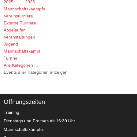
2025
2025
Mannschaftskaempfe
Vereinsturniere
Externe Turniere
Abgelaufen
Veranstaltungen
Jugend
Mannschaftskampf
Turnier
Alle Kategorien ...
Events aller Kategorien anzeigen
Öffnungszeiten
Training:
Dienstags und Freitags ab 16:30 Uhr
Mannschaftskämpfe: