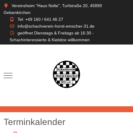
Vereinsheim "Haus Nolte", Turfstraße 20, 45899
Gelsenkirchen
Tel: +49 160 / 641 46 27
info@schachverein-horst-emscher-31.de
geöffnet Dienstags & Freitags ab 16:30 -
Schachinteressierte & Kiebitze willkommen
Mobile Menu Toggle
Terminkalender