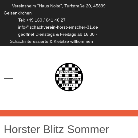
Vereinsheim "Haus Nolte", Turfstraße 20, 45899
Gelsenkirchen
Tel: +49 160 / 641 46 27
info@schachverein-horst-emscher-31.de
geöffnet Dienstags & Freitags ab 16:30 -
Schachinteressierte & Kiebitze willkommen
Mobile Menu Toggle
Horster Blitz Sommer