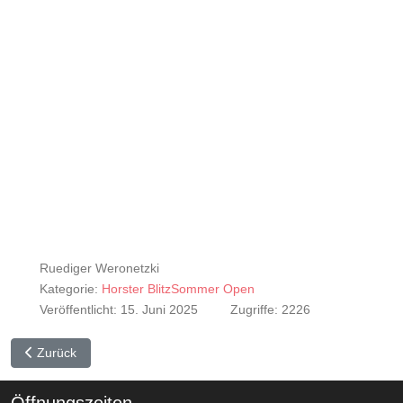
Ruediger Weronetzki
Kategorie:
Horster BlitzSommer Open
Veröffentlicht: 15. Juni 2025
Zugriffe: 2226
Vorheriger Beitrag: Horster Sommerblitzen 2025 - Zwischenstand
Zurück