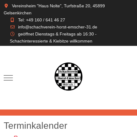
Vereinsheim "Haus Nolte", Turfstraße 20, 45899
Gelsenkirchen
Tel: +49 160 / 641 46 27
info@schachverein-horst-emscher-31.de
geöffnet Dienstags & Freitags ab 16:30 -
Schachinteressierte & Kiebitze willkommen
Mobile Menu Toggle
Terminkalender