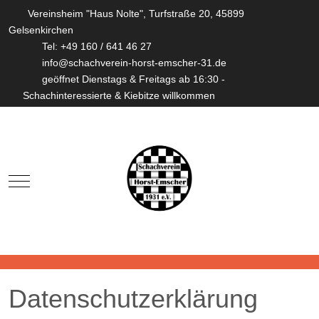
Vereinsheim "Haus Nolte", Turfstraße 20, 45899
Gelsenkirchen
Tel: +49 160 / 641 46 27
info@schachverein-horst-emscher-31.de
geöffnet Dienstags & Freitags ab 16:30 -
Schachinteressierte & Kiebitze willkommen
Mobile Menu Toggle
Datenschutzerklärung