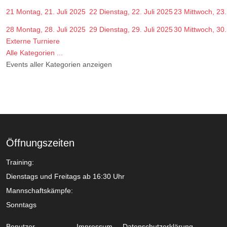
21
Montag, 21. Juli 2025
22
Dienstag, 22. Juli 2025
23
Mittwoch, 23.
28
Montag, 28. Juli 2025
29
Dienstag, 29. Juli 2025
30
Mittwoch, 30.
Externe Turniere
Alle Kategorien ...
Events aller Kategorien anzeigen
Öffnungszeiten
Training:
Dienstags und Freitags ab 16:30 Uhr
Mannschaftskämpfe:
Sonntags
Benutzer
Impressum
Datenschutzerklärung