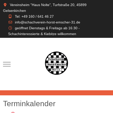
Vereinsheim "Haus Nolte", Turfstraße 20, 45899
Gelsenkirchen
Tel: +49 160 / 641 46 27
info@schachverein-horst-emscher-31.de
geöffnet Dienstags & Freitags ab 16:30 -
Schachinteressierte & Kiebitze willkommen
Mobile Menu Toggle
Terminkalender