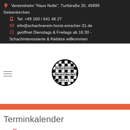
Vereinsheim "Haus Nolte", Turfstraße 20, 45899
Gelsenkirchen
Tel: +49 160 / 641 46 27
info@schachverein-horst-emscher-31.de
geöffnet Dienstags & Freitags ab 16:30 -
Schachinteressierte & Kiebitze willkommen
Mobile Menu Toggle
Terminkalender