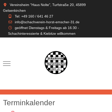
Vereinsheim "Haus Nolte", Turfstraße 20, 45899
Gelsenkirchen
Tel: +49 160 / 641 46 27
info@schachverein-horst-emscher-31.de
geöffnet Dienstags & Freitags ab 16:30 -
Schachinteressierte & Kiebitze willkommen
Mobile Menu Toggle
Terminkalender