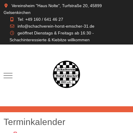
Vereinsheim "Haus Nolte", Turfstraße 20, 45899
Gelsenkirchen
Tel: +49 160 / 641 46 27
info@schachverein-horst-emscher-31.de
geöffnet Dienstags & Freitags ab 16:30 -
Schachinteressierte & Kiebitze willkommen
Mobile Menu Toggle
Terminkalender