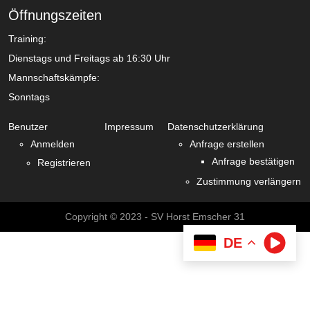
Öffnungszeiten
Training:
Dienstags und Freitags ab 16:30 Uhr
Mannschaftskämpfe:
Sonntags
Benutzer
Impressum
Datenschutzerklärung
Anmelden
Anfrage erstellen
Anfrage bestätigen
Registrieren
Zustimmung verlängern
Copyright © 2023 - SV Horst Emscher 31
DE
window.dataLayer = window.dataLayer || []; function gtag()
{dataLayer.push(arguments);} gtag('js', new Date()); gtag('config', 'G-