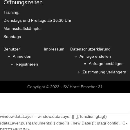
Öffnungszeiten
Training:
Dienstags und Freitags ab 16:30 Uhr
Mannschaftskämpfe:
Sonntags
Benutzer
Impressum
Datenschutzerklärung
Anmelden
Anfrage erstellen
Anfrage bestätigen
Registrieren
Zustimmung verlängern
Copyright © 2023 - SV Horst Emscher 31
window.dataLayer = window.dataLayer || []; function gtag()
{dataLayer.push(arguments);} gtag('js', new Date()); gtag('config', 'G-
P3ZT7MKXVN');