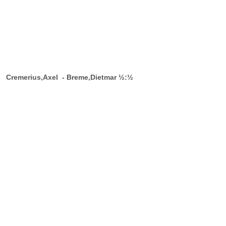
Cremerius,Axel - Breme,Dietmar ½:½