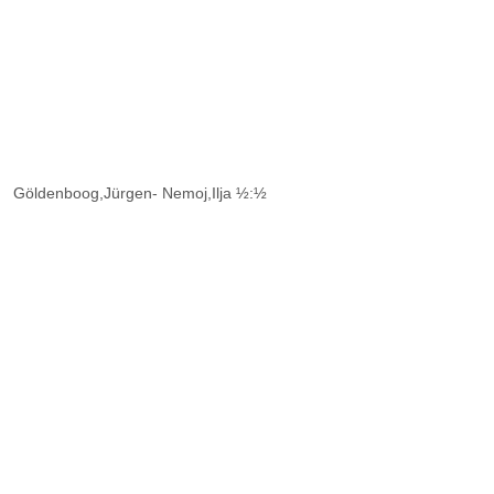
Göldenboog,Jürgen- Nemoj,Ilja ½:½