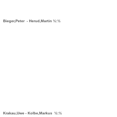
Bieger,Peter - Herud,Martin ½:½
Krakau,Uwe - Kolbe,Markus ½:½