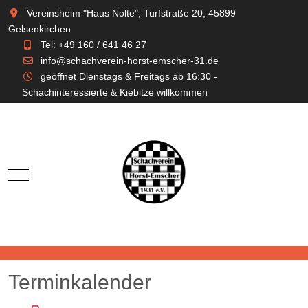
Vereinsheim "Haus Nolte", Turfstraße 20, 45899
Gelsenkirchen
Tel: +49 160 / 641 46 27
info@schachverein-horst-emscher-31.de
geöffnet Dienstags & Freitags ab 16:30 -
Schachinteressierte & Kiebitze willkommen
Mobile Menu Toggle
Terminkalender