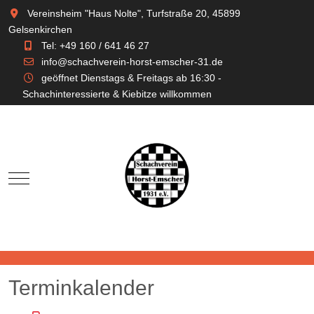
Vereinsheim "Haus Nolte", Turfstraße 20, 45899
Gelsenkirchen
Tel: +49 160 / 641 46 27
info@schachverein-horst-emscher-31.de
geöffnet Dienstags & Freitags ab 16:30 -
Schachinteressierte & Kiebitze willkommen
Mobile Menu Toggle
Terminkalender