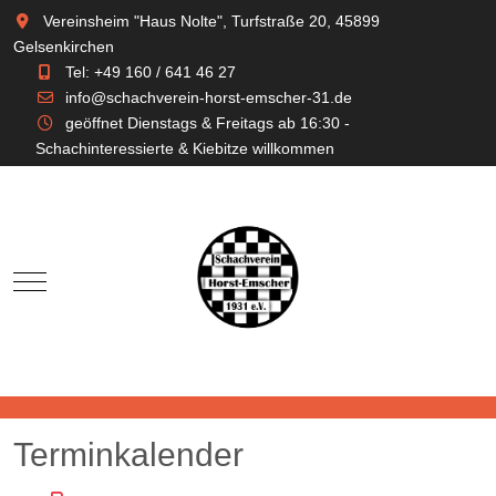
Vereinsheim "Haus Nolte", Turfstraße 20, 45899
Gelsenkirchen
Tel: +49 160 / 641 46 27
info@schachverein-horst-emscher-31.de
geöffnet Dienstags & Freitags ab 16:30 -
Schachinteressierte & Kiebitze willkommen
Mobile Menu Toggle
Terminkalender