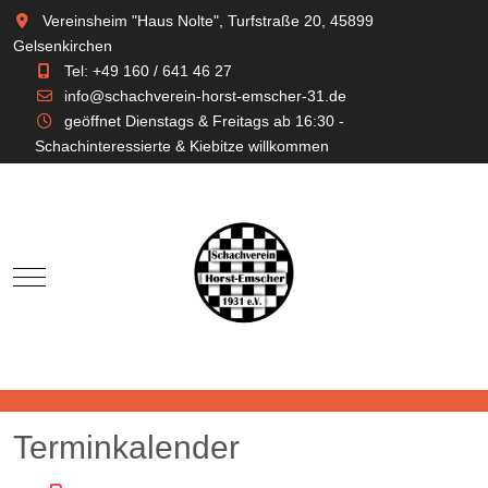
Vereinsheim "Haus Nolte", Turfstraße 20, 45899
Gelsenkirchen
Tel: +49 160 / 641 46 27
info@schachverein-horst-emscher-31.de
geöffnet Dienstags & Freitags ab 16:30 -
Schachinteressierte & Kiebitze willkommen
Mobile Menu Toggle
Terminkalender