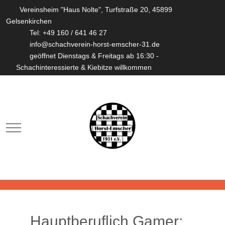
Vereinsheim "Haus Nolte", Turfstraße 20, 45899
Gelsenkirchen
Tel: +49 160 / 641 46 27
info@schachverein-horst-emscher-31.de
geöffnet Dienstags & Freitags ab 16:30 -
Schachinteressierte & Kiebitze willkommen
Mobile Menu Toggle
Hauptberuflich Gamer: