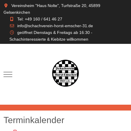
Vereinsheim "Haus Nolte", Turfstraße 20, 45899
Gelsenkirchen
Tel: +49 160 / 641 46 27
info@schachverein-horst-emscher-31.de
geöffnet Dienstags & Freitags ab 16:30 -
Schachinteressierte & Kiebitze willkommen
Mobile Menu Toggle
Terminkalender