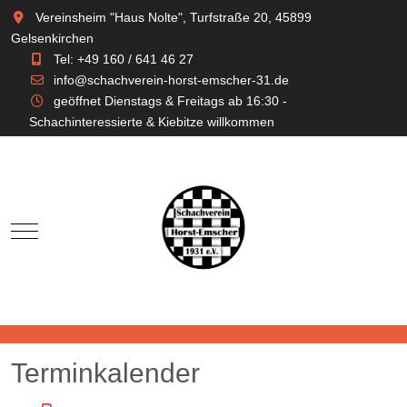
Vereinsheim "Haus Nolte", Turfstraße 20, 45899
Gelsenkirchen
Tel: +49 160 / 641 46 27
info@schachverein-horst-emscher-31.de
geöffnet Dienstags & Freitags ab 16:30 -
Schachinteressierte & Kiebitze willkommen
Mobile Menu Toggle
Terminkalender