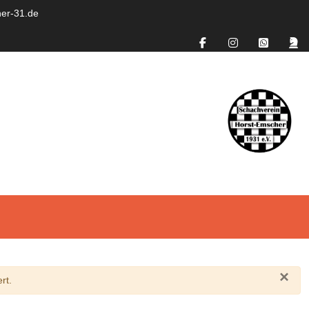
er-31.de
×
rt.