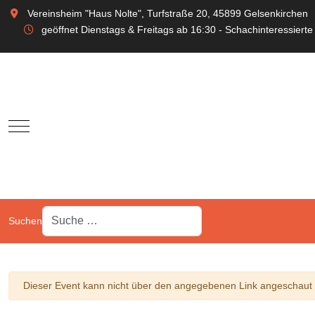
Vereinsheim "Haus Nolte", Turfstraße 20, 45899 Gelsenkirchen
geöffnet Dienstags & Freitags ab 16:30 - Schachinteressierte
Mobile Menu Toggle
Suchen
Warnung
Dieser Event kann nicht über den angegebenen Link angeschaut w