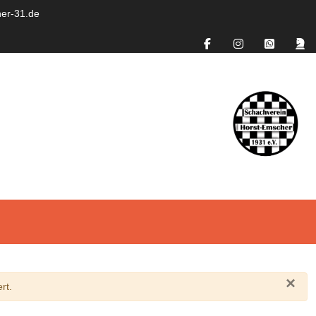
er-31.de
×
rt.