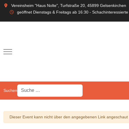
Vereinsheim "Haus Nolte", Turfstraße 20, 45899 Gelsenkirchen
geöffnet Dienstags & Freitags ab 16:30 - Schachinteressierte
Mobile Menu Toggle
Suchen
Warnung
Dieser Event kann nicht über den angegebenen Link angeschaut w