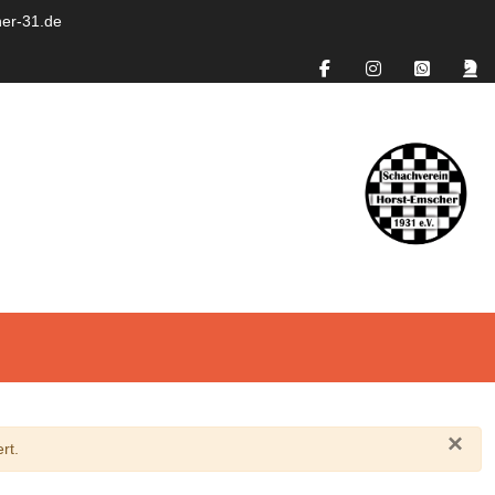
er-31.de
×
rt.