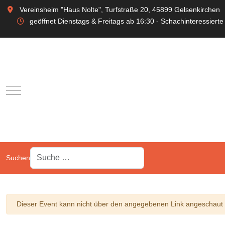
Vereinsheim "Haus Nolte", Turfstraße 20, 45899 Gelsenkirchen
geöffnet Dienstags & Freitags ab 16:30 - Schachinteressierte
Mobile Menu Toggle
Suchen
Warnung
Dieser Event kann nicht über den angegebenen Link angeschaut w