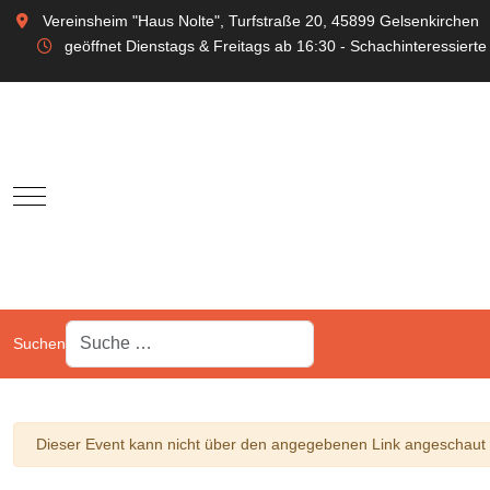
Vereinsheim "Haus Nolte", Turfstraße 20, 45899 Gelsenkirchen
geöffnet Dienstags & Freitags ab 16:30 - Schachinteressierte
Mobile Menu Toggle
Suchen
Warnung
Dieser Event kann nicht über den angegebenen Link angeschaut w