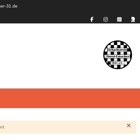
er-31.de
×
rt.