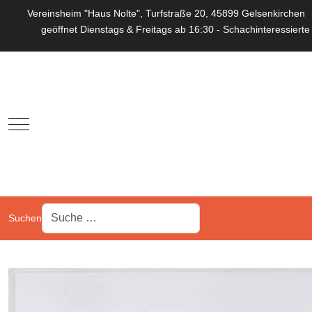
Vereinsheim "Haus Nolte", Turfstraße 20, 45899 Gelsenkirchen
geöffnet Dienstags & Freitags ab 16:30 - Schachinteressierte
Mobile Menu Toggle
Suchen