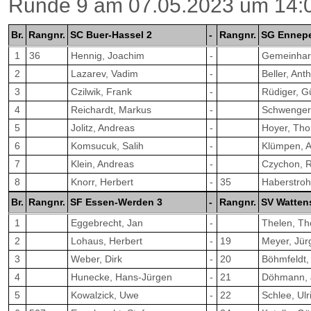
Runde 9 am 07.05.2023 um 14:
Br.
Rangnr.
SC Buer-Hassel 2
-
Rangnr.
SG Ennepe
1
36
Hennig, Joachim
-
Gemeinhard
2
Lazarev, Vadim
-
Beller, Ant
3
Czilwik, Frank
-
Rüdiger, G
4
Reichardt, Markus
-
Schwenger,
5
Jolitz, Andreas
-
Hoyer, Th
6
Komsucuk, Salih
-
Klümpen, 
7
Klein, Andreas
-
Czychon, 
8
Knorr, Herbert
-
35
Haberstroh,
Br.
Rangnr.
SF Essen-Werden 3
-
Rangnr.
SV Watten
1
Eggebrecht, Jan
-
Thelen, T
2
Lohaus, Herbert
-
19
Meyer, Jür
3
Weber, Dirk
-
20
Böhmfeldt,
4
Hunecke, Hans-Jürgen
-
21
Döhmann, 
5
Kowalzick, Uwe
-
22
Schlee, Ulr