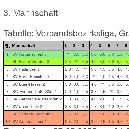
3. Mannschaft
Tabelle: Verbandsbezirksliga, Gr
Pl.
Mannschaft
1
2
3
4
5
6
7
8
1
SV Wattenscheid 3
**
5,5
6,0
5,0
5,0
6,0
5,0
4
2
SF Essen-Werden 3
2,5
**
3,5
4,0
5,0
7,0
5,0
5
3
SV Hattingen 1
2,0
4,5
**
5,0
4,5
3,5
4,0
4
4
SV Horst-Emscher 3
3,0
4,0
3,0
**
4,0
4,5
4,0
6
5
SC Buer-Hassel 2
3,0
3,0
3,5
4,0
**
3,5
6,0
5
6
SG Ennepe-Ruhr-Süd 2
2,0
1,0
4,5
3,5
4,5
**
3,0
4
7
SK Germania Kupferdreh 2
3,0
3,0
4,0
4,0
2,0
5,0
**
5
8
SV Unser Fritz 2
3,5
3,0
3,5
1,5
3,0
4,0
2,5
*
9
SF Springer Bochum 1
2,5
3,5
2,5
3,5
4,0
4,0
4,5
2
10
SV Wattenscheid 4
0,5
2,0
2,5
3,0
2,5
1,5
4,5
2