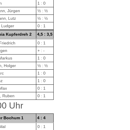
n
1 : 0
nn, Jürgen
½ : ½
nn, Lutz
½ : ½
 Ludger
0 : 1
ia Kupferdreh 2
4,5 : 3,5
Friedrich
0 : 1
rgen
+ : -
Markus
1 : 0
, Holger
½ : ½
rc
1 : 0
nz
1 : 0
 Max
0 : 1
, Ruben
0 : 1
00 Uhr
er Bochum 1
4 : 4
ilal
0 : 1