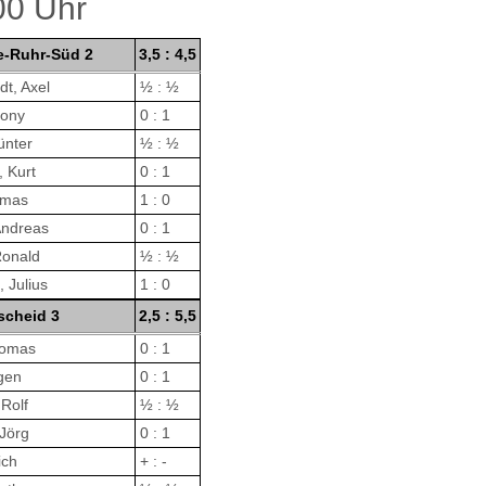
00 Uhr
-Ruhr-Süd 2
3,5 : 4,5
t, Axel
½ : ½
hony
0 : 1
ünter
½ : ½
 Kurt
0 : 1
omas
1 : 0
Andreas
0 : 1
Ronald
½ : ½
 Julius
1 : 0
scheid 3
2,5 : 5,5
homas
0 : 1
gen
0 : 1
 Rolf
½ : ½
Jörg
0 : 1
ich
+ : -