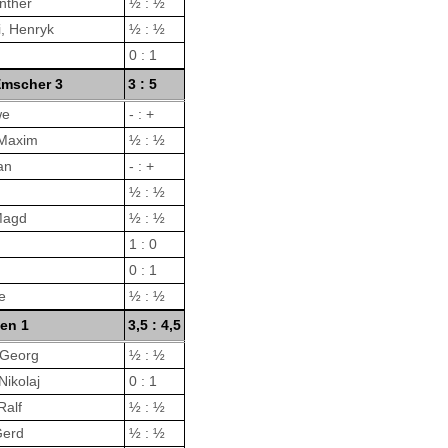
nther
½ : ½
, Henryk
½ : ½
h
0 : 1
Emscher 3
3 : 5
we
- : +
Maxim
½ : ½
ian
- : +
½ : ½
Magd
½ : ½
1 : 0
0 : 1
ke
½ : ½
gen 1
3,5 : 4,5
 Georg
½ : ½
Nikolaj
0 : 1
Ralf
½ : ½
Gerd
½ : ½