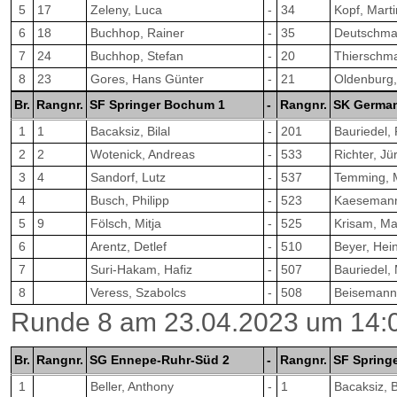
5
17
Zeleny, Luca
-
34
Kopf, Marti
6
18
Buchhop, Rainer
-
35
Deutschma
7
24
Buchhop, Stefan
-
20
Thierschma
8
23
Gores, Hans Günter
-
21
Oldenburg,
Br.
Rangnr.
SF Springer Bochum 1
-
Rangnr.
SK German
1
1
Bacaksiz, Bilal
-
201
Bauriedel, 
2
2
Wotenick, Andreas
-
533
Richter, Jü
3
4
Sandorf, Lutz
-
537
Temming, 
4
Busch, Philipp
-
523
Kaesemann
5
9
Fölsch, Mitja
-
525
Krisam, Ma
6
Arentz, Detlef
-
510
Beyer, Hei
7
Suri-Hakam, Hafiz
-
507
Bauriedel,
8
Veress, Szabolcs
-
508
Beisemann
Runde 8 am 23.04.2023 um 14:
Br.
Rangnr.
SG Ennepe-Ruhr-Süd 2
-
Rangnr.
SF Spring
1
Beller, Anthony
-
1
Bacaksiz, B