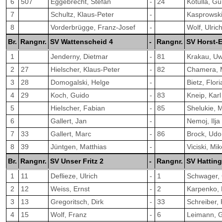
6
507
Eggebrecht, Stefan
-
24
Kotulla, Gü
7
Schultz, Klaus-Peter
-
Kasprowski
8
Vorderbrügge, Franz-Josef
-
Wolf, Ulric
Br.
Rangnr.
SV Wattenscheid 4
-
Rangnr.
SV Horst-
1
Jenderny, Dietmar
-
81
Krakau, U
2
27
Hielscher, Klaus-Peter
-
82
Chamera, 
3
28
Domogalski, Helge
-
Bietz, Flor
4
29
Koch, Guido
-
83
Kneip, Karl
5
Hielscher, Fabian
-
85
Shelukie, 
6
Gallert, Jan
-
Nemoj, Ilja
7
33
Gallert, Marc
-
86
Brock, Udo
8
39
Jüntgen, Matthias
-
Viciski, Mi
Br.
Rangnr.
SV Unser Fritz 2
-
Rangnr.
SV Hattin
1
11
Deflieze, Ulrich
-
1
Schwager,
2
12
Weiss, Ernst
-
2
Karpenko, 
3
13
Gregoritsch, Dirk
-
33
Schreiber, 
4
15
Wolf, Franz
-
6
Leimann, 