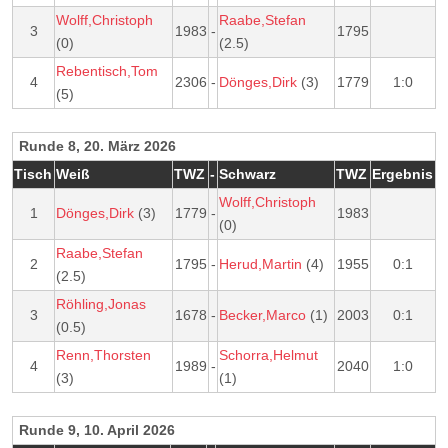
Wolff,Christoph
Raabe,Stefan
3
1983
-
1795
(0)
(2.5)
Rebentisch,Tom
4
2306
-
Dönges,Dirk
(3)
1779
1:0
(5)
Runde 8, 20. März 2026
Tisch
Weiß
TWZ
-
Schwarz
TWZ
Ergebnis
Wolff,Christoph
1
Dönges,Dirk
(3)
1779
-
1983
(0)
Raabe,Stefan
2
1795
-
Herud,Martin
(4)
1955
0:1
(2.5)
Röhling,Jonas
3
1678
-
Becker,Marco
(1)
2003
0:1
(0.5)
Renn,Thorsten
Schorra,Helmut
4
1989
-
2040
1:0
(3)
(1)
Runde 9, 10. April 2026