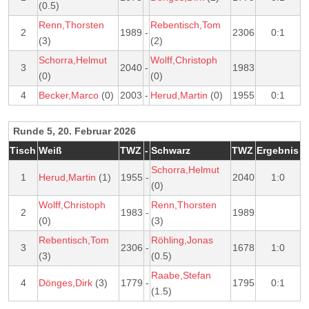
(0.5)
Renn,Thorsten
Rebentisch,Tom
2
1989
-
2306
0:1
(3)
(2)
Schorra,Helmut
Wolff,Christoph
3
2040
-
1983
(0)
(0)
4
Becker,Marco
(0)
2003
-
Herud,Martin
(0)
1955
0:1
Runde 5, 20. Februar 2026
Tisch
Weiß
TWZ
-
Schwarz
TWZ
Ergebnis
Schorra,Helmut
1
Herud,Martin
(1)
1955
-
2040
1:0
(0)
Wolff,Christoph
Renn,Thorsten
2
1983
-
1989
(0)
(3)
Rebentisch,Tom
Röhling,Jonas
3
2306
-
1678
1:0
(3)
(0.5)
Raabe,Stefan
4
Dönges,Dirk
(3)
1779
-
1795
0:1
(1.5)