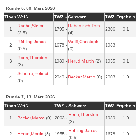
Runde 6, 06. März 2026
Tisch
Weiß
TWZ
-
Schwarz
TWZ
Ergebnis
Raabe,Stefan
Rebentisch,Tom
1
1795
-
2306
0:1
(2.5)
(4)
Röhling,Jonas
Wolff,Christoph
2
1678
-
1983
(0.5)
(0)
Renn,Thorsten
3
1989
-
Herud,Martin
(2)
1955
0:1
(3)
Schorra,Helmut
4
2040
-
Becker,Marco
(0)
2003
1:0
(0)
Runde 7, 13. März 2026
Tisch
Weiß
TWZ
-
Schwarz
TWZ
Ergebnis
Renn,Thorsten
1
Becker,Marco
(0)
2003
-
1989
1:0
(3)
Röhling,Jonas
2
Herud,Martin
(3)
1955
-
1678
1:0
(0.5)