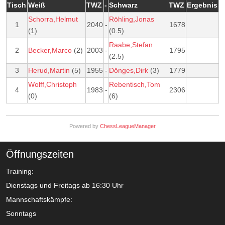
Tisch
Weiß
TWZ
-
Schwarz
TWZ
Ergebnis
Schorra,Helmut
Röhling,Jonas
1
2040
-
1678
(1)
(0.5)
Raabe,Stefan
2
Becker,Marco
(2)
2003
-
1795
(2.5)
3
Herud,Martin
(5)
1955
-
Dönges,Dirk
(3)
1779
Wolff,Christoph
Rebentisch,Tom
4
1983
-
2306
(0)
(6)
Powered by
ChessLeagueManager
Öffnungszeiten
Training:
Dienstags und Freitags ab 16:30 Uhr
Mannschaftskämpfe:
Sonntags