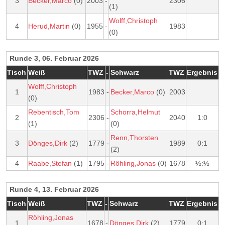
3
Becker,Marco
(0)
2003
-
2306
(1)
Wolff,Christoph
4
Herud,Martin
(0)
1955
-
1983
(0)
Runde 3, 06. Februar 2026
Tisch
Weiß
TWZ
-
Schwarz
TWZ
Ergebnis
Wolff,Christoph
1
1983
-
Becker,Marco
(0)
2003
(0)
Rebentisch,Tom
Schorra,Helmut
2
2306
-
2040
1:0
(1)
(0)
Renn,Thorsten
3
Dönges,Dirk
(2)
1779
-
1989
0:1
(2)
4
Raabe,Stefan
(1)
1795
-
Röhling,Jonas
(0)
1678
½:½
Runde 4, 13. Februar 2026
Tisch
Weiß
TWZ
-
Schwarz
TWZ
Ergebnis
Röhling,Jonas
1
1678
-
Dönges,Dirk
(2)
1779
0:1