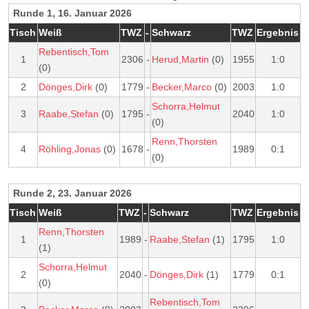
Runde 1, 16. Januar 2026
Tisch
Weiß
TWZ
-
Schwarz
TWZ
Ergebnis
Rebentisch,Tom
1
2306
-
Herud,Martin
(0)
1955
1:0
(0)
2
Dönges,Dirk
(0)
1779
-
Becker,Marco
(0)
2003
1:0
Schorra,Helmut
3
Raabe,Stefan
(0)
1795
-
2040
1:0
(0)
Renn,Thorsten
4
Röhling,Jonas
(0)
1678
-
1989
0:1
(0)
Runde 2, 23. Januar 2026
Tisch
Weiß
TWZ
-
Schwarz
TWZ
Ergebnis
Renn,Thorsten
1
1989
-
Raabe,Stefan
(1)
1795
1:0
(1)
Schorra,Helmut
2
2040
-
Dönges,Dirk
(1)
1779
0:1
(0)
Rebentisch,Tom