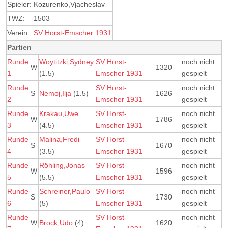
Spieler:
Kozurenko,Vjacheslav
TWZ:
1503
Verein:
SV Horst-Emscher 1931
Partien
Runde
Woytitzki,Sydney
SV Horst-
noch nicht
W
1320
1
(1.5)
Emscher 1931
gespielt
Runde
SV Horst-
noch nicht
S
Nemoj,Ilja
(1.5)
1626
2
Emscher 1931
gespielt
Runde
Krakau,Uwe
SV Horst-
noch nicht
W
1786
3
(4.5)
Emscher 1931
gespielt
Runde
Malina,Fredi
SV Horst-
noch nicht
S
1670
4
(3.5)
Emscher 1931
gespielt
Runde
Röhling,Jonas
SV Horst-
noch nicht
W
1596
5
(5.5)
Emscher 1931
gespielt
Runde
Schreiner,Paulo
SV Horst-
noch nicht
S
1730
6
(5)
Emscher 1931
gespielt
Runde
SV Horst-
noch nicht
W
Brock,Udo
(4)
1620