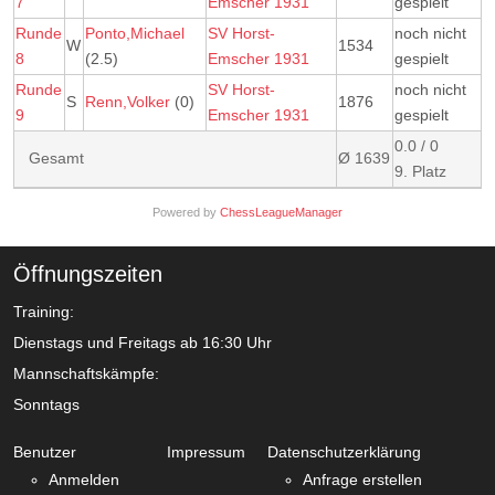
7
Emscher 1931
gespielt
Runde
Ponto,Michael
SV Horst-
noch nicht
W
1534
8
(2.5)
Emscher 1931
gespielt
Runde
SV Horst-
noch nicht
S
Renn,Volker
(0)
1876
9
Emscher 1931
gespielt
0.0 / 0
Gesamt
Ø 1639
9. Platz
Powered by
ChessLeagueManager
Öffnungszeiten
Training:
Dienstags und Freitags ab 16:30 Uhr
Mannschaftskämpfe:
Sonntags
Benutzer
Impressum
Datenschutzerklärung
Anmelden
Anfrage erstellen