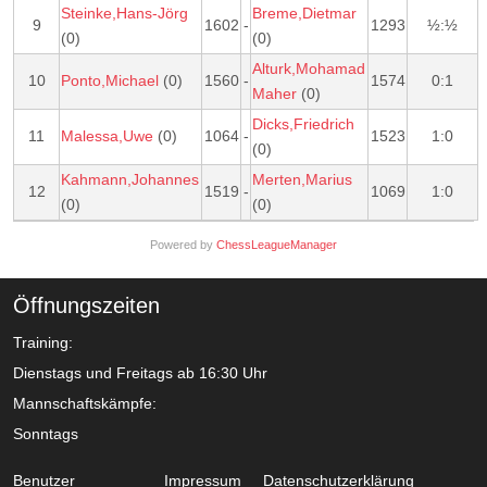
Steinke,Hans-Jörg
Breme,Dietmar
9
1602
-
1293
½:½
(0)
(0)
Alturk,Mohamad
10
Ponto,Michael
(0)
1560
-
1574
0:1
Maher
(0)
Dicks,Friedrich
11
Malessa,Uwe
(0)
1064
-
1523
1:0
(0)
Kahmann,Johannes
Merten,Marius
12
1519
-
1069
1:0
(0)
(0)
Powered by
ChessLeagueManager
Öffnungszeiten
Training:
Dienstags und Freitags ab 16:30 Uhr
Mannschaftskämpfe:
Sonntags
Benutzer
Impressum
Datenschutzerklärung