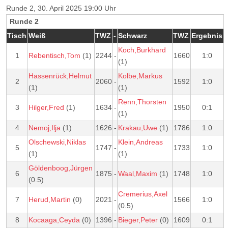
Runde 2, 30. April 2025 19:00 Uhr
Runde 2
Tisch
Weiß
TWZ
-
Schwarz
TWZ
Ergebnis
Koch,Burkhard
1
Rebentisch,Tom
(1)
2244
-
1660
1:0
(1)
Hassenrück,Helmut
Kolbe,Markus
2
2060
-
1592
1:0
(1)
(1)
Renn,Thorsten
3
Hilger,Fred
(1)
1634
-
1950
0:1
(1)
4
Nemoj,Ilja
(1)
1626
-
Krakau,Uwe
(1)
1786
1:0
Olschewski,Niklas
Klein,Andreas
5
1747
-
1733
1:0
(1)
(1)
Göldenboog,Jürgen
6
1875
-
Waal,Maxim
(1)
1748
1:0
(0.5)
Cremerius,Axel
7
Herud,Martin
(0)
2021
-
1566
1:0
(0.5)
8
Kocaaga,Ceyda
(0)
1396
-
Bieger,Peter
(0)
1609
0:1