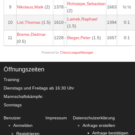
Rohsiepe,Sebastian
9
Nikolaus,Maik
(2)
1378
-
1663
½:½
(2)
Lamek,Raphael
10
List,Thomas
(1.5)
1610
-
1394
0:1
(1.5)
Breme,Dietmar
11
1228
-
Bieger,Peter
(1.5)
1657
0:1
(0.5)
Powered by
ChessLeagueManager
Öffnungszeiten
Training:
Dienstags und Freitags ab 16:30 Uhr
Mannschaftskämpfe:
Sonntags
Benutzer
Impressum
Datenschutzerklärung
Anmelden
Anfrage erstellen
Anfrage bestätigen
Registrieren