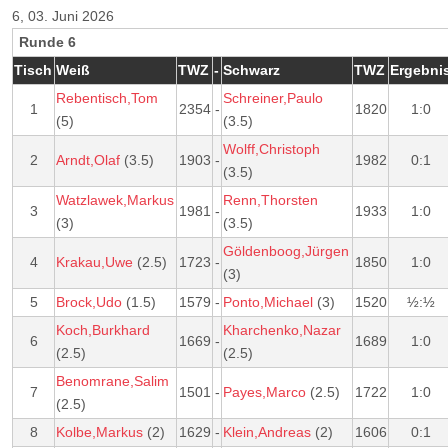
6, 03. Juni 2026
Runde 6
Tisch
Weiß
TWZ
-
Schwarz
TWZ
Ergebni
Rebentisch,Tom
Schreiner,Paulo
1
2354
-
1820
1:0
(5)
(3.5)
Wolff,Christoph
2
Arndt,Olaf
(3.5)
1903
-
1982
0:1
(3.5)
Watzlawek,Markus
Renn,Thorsten
3
1981
-
1933
1:0
(3)
(3.5)
Göldenboog,Jürgen
4
Krakau,Uwe
(2.5)
1723
-
1850
1:0
(3)
5
Brock,Udo
(1.5)
1579
-
Ponto,Michael
(3)
1520
½:½
Koch,Burkhard
Kharchenko,Nazar
6
1669
-
1689
1:0
(2.5)
(2.5)
Benomrane,Salim
7
1501
-
Payes,Marco
(2.5)
1722
1:0
(2.5)
8
Kolbe,Markus
(2)
1629
-
Klein,Andreas
(2)
1606
0:1