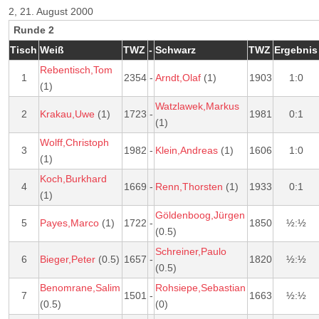
2, 21. August 2000
Runde 2
Tisch
Weiß
TWZ
-
Schwarz
TWZ
Ergebnis
Rebentisch,Tom
1
2354
-
Arndt,Olaf
(1)
1903
1:0
(1)
Watzlawek,Markus
2
Krakau,Uwe
(1)
1723
-
1981
0:1
(1)
Wolff,Christoph
3
1982
-
Klein,Andreas
(1)
1606
1:0
(1)
Koch,Burkhard
4
1669
-
Renn,Thorsten
(1)
1933
0:1
(1)
Göldenboog,Jürgen
5
Payes,Marco
(1)
1722
-
1850
½:½
(0.5)
Schreiner,Paulo
6
Bieger,Peter
(0.5)
1657
-
1820
½:½
(0.5)
Benomrane,Salim
Rohsiepe,Sebastian
7
1501
-
1663
½:½
(0.5)
(0)