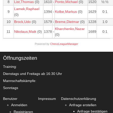
8
List,Thomas
(0)
1610
-
Ponto,Michael
(0)
1520
½:½
Lamek,Raphael
9
1394
-
Kolbe,Markus
(0)
1629
0:1
(0)
10
Brock,Udo
(0)
1579
-
Breme,Dietmar
(0)
1228
1:0
Kharchenko,Nazar
11
Nikolaus,Maik
(0)
1378
-
1689
0:1
(0)
Powered by
ChessLeagueManager
Öffnungszeiten
Training:
Dienstags und Freitags ab 16:30 Uhr
Mannschaftskämpfe:
Sonntags
Benutzer
Impressum
Datenschutzerklärung
Anmelden
Anfrage erstellen
Anfrage bestätigen
Registrieren