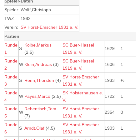
Spieler-Daten
Spieler:
Wolff,Christoph
TWZ:
1982
Verein:
SV Horst-Emscher 1931 e. V.
Partien
Runde
Kolbe,Markus
SC Buer-Hassel
S
1629
1
1
(2.5)
1919 e. V.
Runde
SC Buer-Hassel
W
Klein,Andreas
(3)
1606
1
2
1919 e. V.
Runde
SV Horst-Emscher
S
Renn,Thorsten
(4)
1933
½
3
1931 e. V.
Runde
SK Holsterhausen e.
W
Payes,Marco
(2.5)
1722
1
4
V.
Runde
Rebentisch,Tom
SV Horst-Emscher
W
2354
0
5
(7)
1931 e. V.
Runde
SV Horst-Emscher
S
Arndt,Olaf
(4.5)
1903
1
6
1931 e. V.