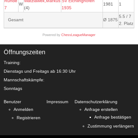
Runde
Watzlawek,Markus
SV Eichlinghofen
W
1981
1
7
(4)
1935
5.5 / 7
Gesamt
Ø 1875
2. Platz
Powered by
ChessLeagueManager
Öffnungszeiten
Training:
Dienstags und Freitags ab 16:30 Uhr
Mannschaftskämpfe:
Sonntags
Benutzer
Impressum
Datenschutzerklärung
Anmelden
Anfrage erstellen
Anfrage bestätigen
Registrieren
Zustimmung verlängern