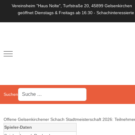
Vereinsheim "Haus Nolte", Turfstraße 20, 45899 Gelsenkirchen
geöffnet Dienstags & Freitags ab 16:30 - Schachinteressierte
Mobile Menu Toggle
Suchen
Offene Gelsenkirchener Schach Stadtmeisterschaft 2026: Teilnehmer
Spieler-Daten