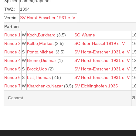
Spieler:
Lamek,Raphael
TWZ:
1394
Verein:
SV Horst-Emscher 1931 e. V.
Partien
Runde 1
W
Koch,Burkhard
(3.5)
SG Wanne
1
Runde 2
W
Kolbe,Markus
(2.5)
SC Buer-Hassel 1919 e. V.
1
Runde 3
S
Ponto,Michael
(3.5)
SV Horst-Emscher 1931 e. V.
1
Runde 4
W
Breme,Dietmar
(1)
SV Horst-Emscher 1931 e. V.
1
Runde 5
S
Brock,Udo
(2)
SV Horst-Emscher 1931 e. V.
1
Runde 6
S
List,Thomas
(2.5)
SV Horst-Emscher 1931 e. V.
1
Runde 7
W
Kharchenko,Nazar
(3.5)
SV Eichlinghofen 1935
1
Gesamt
Ø