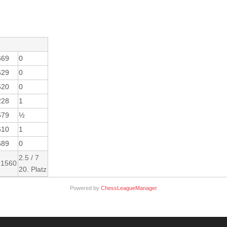
669
0
629
0
520
0
228
1
579
½
610
1
689
0
2.5 / 7
 1560
20. Platz
Powered by
ChessLeagueManager