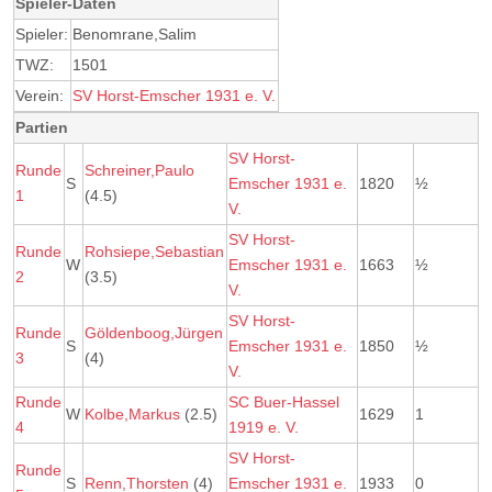
Spieler-Daten
Spieler:
Benomrane,Salim
TWZ:
1501
Verein:
SV Horst-Emscher 1931 e. V.
Partien
SV Horst-
Runde
Schreiner,Paulo
S
Emscher 1931 e.
1820
½
1
(4.5)
V.
SV Horst-
Runde
Rohsiepe,Sebastian
W
Emscher 1931 e.
1663
½
2
(3.5)
V.
SV Horst-
Runde
Göldenboog,Jürgen
S
Emscher 1931 e.
1850
½
3
(4)
V.
Runde
SC Buer-Hassel
W
Kolbe,Markus
(2.5)
1629
1
4
1919 e. V.
SV Horst-
Runde
S
Renn,Thorsten
(4)
Emscher 1931 e.
1933
0