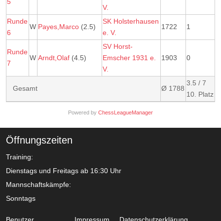
5
V.
Runde
SK Holsterhausen
W
Payes,Marco
(2.5)
1722
1
6
e. V.
SV Horst-
Runde
W
Arndt,Olaf
(4.5)
Emscher 1931 e.
1903
0
7
V.
3.5 / 7
Gesamt
Ø 1788
10. Platz
Powered by
ChessLeagueManager
Öffnungszeiten
Training:
Dienstags und Freitags ab 16:30 Uhr
Mannschaftskämpfe:
Sonntags
Benutzer
Impressum
Datenschutzerklärung