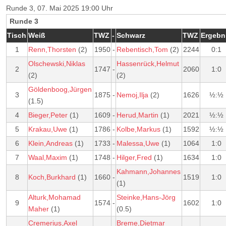
Runde 3, 07. Mai 2025 19:00 Uhr
Runde 3
Tisch
Weiß
TWZ
-
Schwarz
TWZ
Ergebn
1
Renn,Thorsten
(2)
1950
-
Rebentisch,Tom
(2)
2244
0:1
Olschewski,Niklas
Hassenrück,Helmut
2
1747
-
2060
1:0
(2)
(2)
Göldenboog,Jürgen
3
1875
-
Nemoj,Ilja
(2)
1626
½:½
(1.5)
4
Bieger,Peter
(1)
1609
-
Herud,Martin
(1)
2021
½:½
5
Krakau,Uwe
(1)
1786
-
Kolbe,Markus
(1)
1592
½:½
6
Klein,Andreas
(1)
1733
-
Malessa,Uwe
(1)
1064
1:0
7
Waal,Maxim
(1)
1748
-
Hilger,Fred
(1)
1634
1:0
Kahmann,Johannes
8
Koch,Burkhard
(1)
1660
-
1519
1:0
(1)
Alturk,Mohamad
Steinke,Hans-Jörg
9
1574
-
1602
1:0
Maher
(1)
(0.5)
Cremerius,Axel
Breme,Dietmar