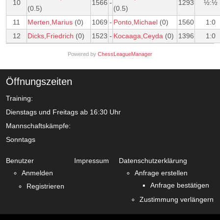
10
1566
-
1293
½:½
(0.5)
(0.5)
11
Merten,Marius
(0)
1069
-
Ponto,Michael
(0)
1560
1:0
12
Dicks,Friedrich
(0)
1523
-
Kocaaga,Ceyda
(0)
1396
1:0
Powered by
ChessLeagueManager
Öffnungszeiten
Training:
Dienstags und Freitags ab 16:30 Uhr
Mannschaftskämpfe:
Sonntags
Benutzer
Impressum
Datenschutzerklärung
Anmelden
Anfrage erstellen
Anfrage bestätigen
Registrieren
Zustimmung verlängern