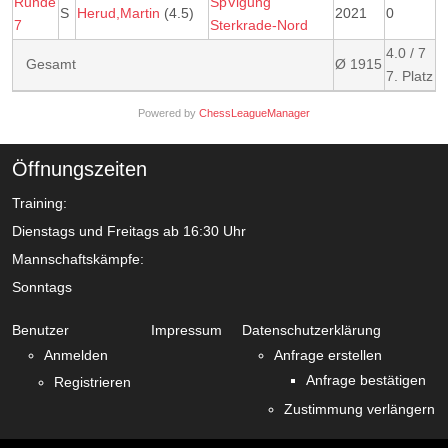
Runde
SpVigung
S
Herud,Martin
(4.5)
2021
0
7
Sterkrade-Nord
4.0 / 7
Gesamt
Ø 1915
7. Platz
Powered by
ChessLeagueManager
Öffnungszeiten
Training:
Dienstags und Freitags ab 16:30 Uhr
Mannschaftskämpfe:
Sonntags
Benutzer
Impressum
Datenschutzerklärung
Anmelden
Anfrage erstellen
Anfrage bestätigen
Registrieren
Zustimmung verlängern