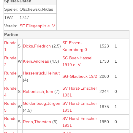
Spieler-Daten
Spieler:
Olschewski,Niklas
TWZ:
1747
Verein:
SF Fliegenpils e. V.
Partien
Runde
SF Essen-
S
Dicks,Friedrich
(2.5)
1523
1
1
Katernberg 0
Runde
SC Buer-Hassel
W
Klein,Andreas
(4.5)
1733
1
2
1919 e. V.
Runde
Hassenrück,Helmut
W
SG-Gladbeck 19/2
2060
1
3
(4)
Runde
SV Horst-Emscher
S
Rebentisch,Tom
(7)
2244
0
4
1931
Runde
Göldenboog,Jürgen
SV Horst-Emscher
W
1875
1
5
(4.5)
1931
Runde
SV Horst-Emscher
S
Renn,Thorsten
(5)
1950
0
6
1931