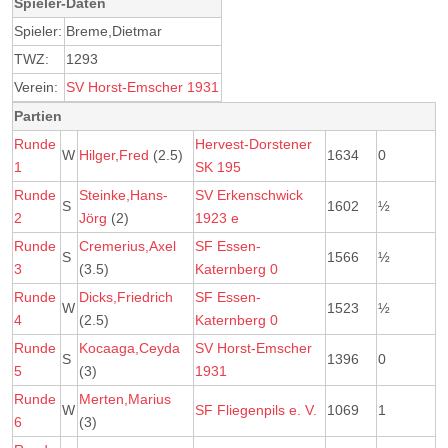
Spieler-Daten
Spieler:
Breme,Dietmar
TWZ:
1293
Verein:
SV Horst-Emscher 1931
Partien
Runde
Hervest-Dorstener
W
Hilger,Fred
(2.5)
1634
0
1
SK 195
Runde
Steinke,Hans-
SV Erkenschwick
S
1602
½
2
Jörg
(2)
1923 e
Runde
Cremerius,Axel
SF Essen-
S
1566
½
3
(3.5)
Katernberg 0
Runde
Dicks,Friedrich
SF Essen-
W
1523
½
4
(2.5)
Katernberg 0
Runde
Kocaaga,Ceyda
SV Horst-Emscher
S
1396
0
5
(3)
1931
Runde
Merten,Marius
W
SF Fliegenpils e. V.
1069
1
6
(3)