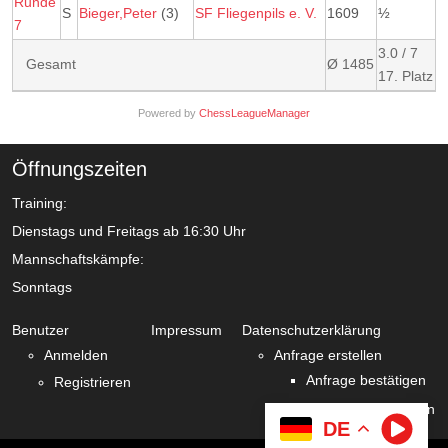
Runde
S
Bieger,Peter
(3)
SF Fliegenpils e. V.
1609
½
7
3.0 / 7
Gesamt
Ø 1485
17. Platz
Powered by
ChessLeagueManager
Öffnungszeiten
Training:
Dienstags und Freitags ab 16:30 Uhr
Mannschaftskämpfe:
Sonntags
Benutzer
Impressum
Datenschutzerklärung
Anmelden
Anfrage erstellen
Anfrage bestätigen
Registrieren
Zustimmung verlängern
DE