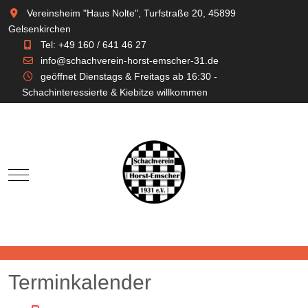
Vereinsheim "Haus Nolte", Turfstraße 20, 45899
Gelsenkirchen
Tel: +49 160 / 641 46 27
info@schachverein-horst-emscher-31.de
geöffnet Dienstags & Freitags ab 16:30 -
Schachinteressierte & Kiebitze willkommen
Mobile Menu Toggle
Terminkalender