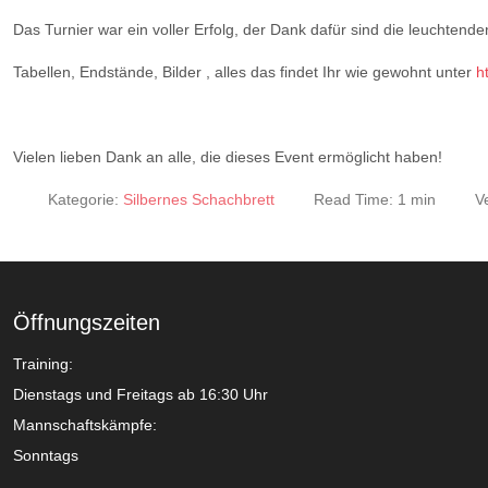
Das Turnier war ein voller Erfolg, der Dank dafür sind die leuchtend
Tabellen, Endstände, Bilder , alles das findet Ihr wie gewohnt unter
h
Vielen lieben Dank an alle, die dieses Event ermöglicht haben!
Kategorie:
Silbernes Schachbrett
Read Time: 1 min
V
Öffnungszeiten
Training:
Dienstags und Freitags ab 16:30 Uhr
Mannschaftskämpfe:
Sonntags