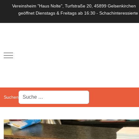
Vereinsheim "Haus Nolte", Turfstraße 20, 45899 Gelsenkirchen
geöffnet Dienstags & Freitags ab 16:30 - Schachinteressierte
Mobile Menu Toggle
Suchen