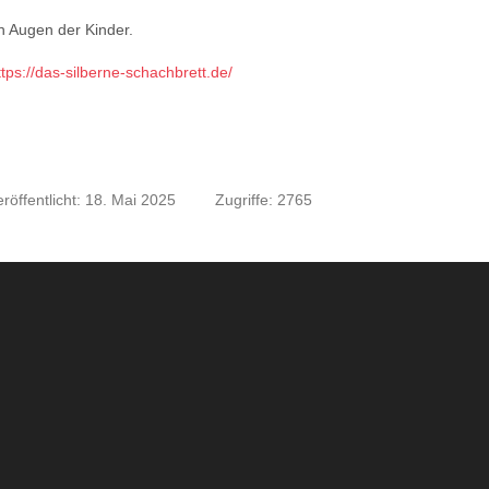
en Augen der Kinder.
ttps://das-silberne-schachbrett.de/
eröffentlicht: 18. Mai 2025
Zugriffe: 2765