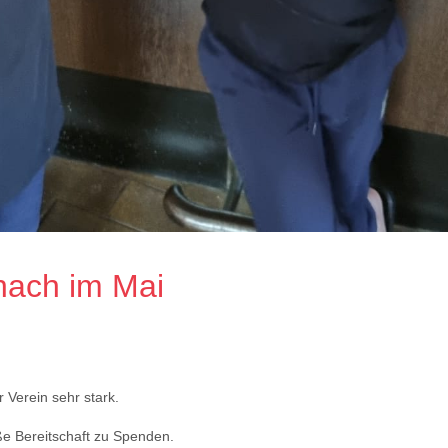
hach im Mai
r Verein sehr stark.
ße Bereitschaft zu Spenden.