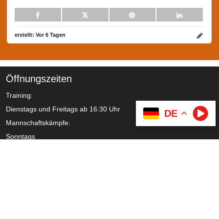
erstellt:
Vor 6 Tagen
Öffnungszeiten
Training:
Dienstags und Freitags ab 16:30 Uhr
DE
Mannschaftskämpfe:
Sonntags
Benutzer
Impressum
Datenschutzerklärung
Anmelden
Anfrage erstellen
Anfrage bestätigen
Registrieren
Zustimmung verlängern