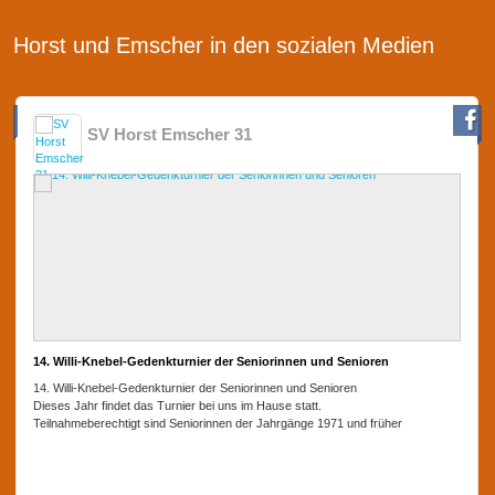
Horst und Emscher in den sozialen Medien
SV Horst Emscher 31
14. Willi-Knebel-Gedenkturnier der Seniorinnen und Senioren
14. Willi-Knebel-Gedenkturnier der Seniorinnen und Senioren
Dieses Jahr findet das Turnier bei uns im Hause statt.
Teilnahmeberechtigt sind Seniorinnen der Jahrgänge 1971 und früher
(entspricht w55+),
so wie Senioren der Jahrgänge 1966 und früher (entspricht 60+). Ansonsten ist
das Turnier offen,
mehr lesen