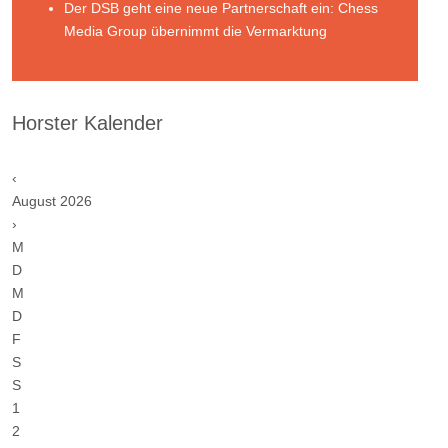
Der DSB geht eine neue Partnerschaft ein: Chess
Media Group übernimmt die Vermarktung
Horster Kalender
‹
August 2026
›
M
D
M
D
F
S
S
1
2