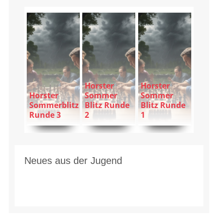
Horster
Horster
Horster
Sommer
Sommer
Sommerblitz
Blitz Runde
Blitz Runde
Runde 3
2
1
Neues aus der Jugend
zum
zum
zum
Artikel
Artikel
Artikel