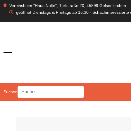
Vereinsheim "Haus Nolte", Turfstraße 20, 45899 Gelsenkirchen
geöffnet Dienstags & Freitags ab 16:30 - Schachinteressierte
Mobile Menu Toggle
Suchen