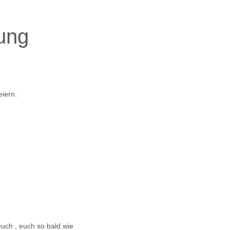
ung
iern.
euch , euch so bald wie