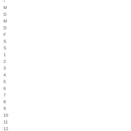
›
M
D
M
D
F
S
S
1
2
3
4
5
6
7
8
9
10
11
12